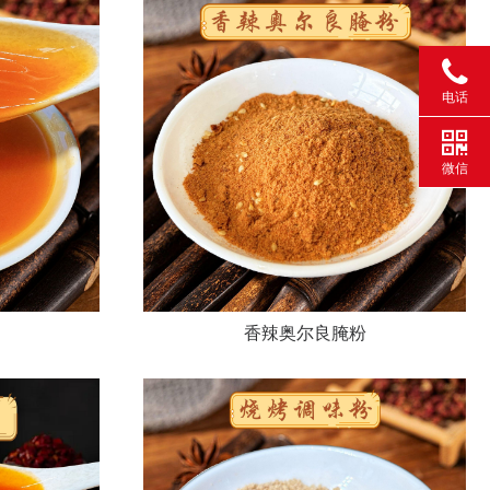
电话
微信
香辣奥尔良腌粉