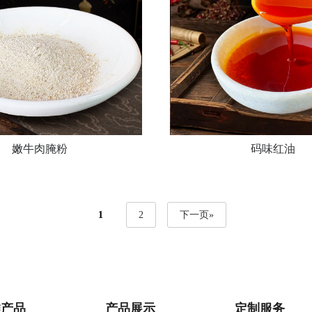
嫩牛肉腌粉
码味红油
1
2
下一页»
推产品
产品展示
定制服务