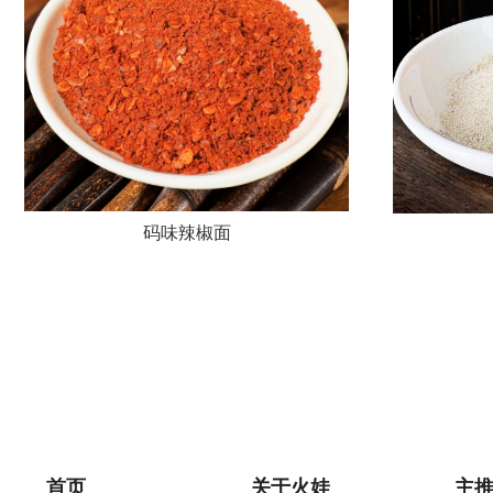
码味辣椒面
首页
关于火娃
主