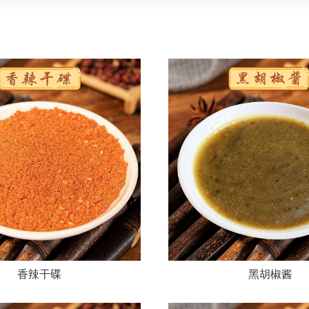
香辣干碟
黑胡椒酱