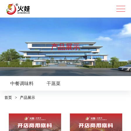
复合调味料
产品展示
烧烤烤肉系列
腌料
蘸料
中餐系列
中餐调味料
干蒸菜
火锅系列
首页
>
产品展示
美蛙鱼火锅
清汤火锅底料
麻辣火锅底料
特色餐饮系列
龙虾烤鱼
钵钵鸡
冒菜、麻辣烫