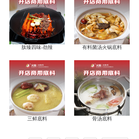
肽臻四味-劲辣
有料菌汤火锅底料
三鲜底料
骨汤底料