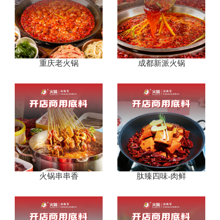
重庆老火锅
成都新派火锅
火锅串串香
肽臻四味-肉鲜