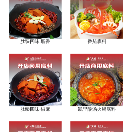
肽臻四味-脂香
番茄底料
肽臻四味-椒麻
凯里酸汤火锅底料