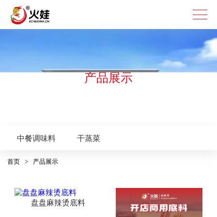
复合调味料
产品展示
烧烤烤肉系列
腌料
蘸料
中餐系列
中餐调味料
干蒸菜
火锅系列
首页
>
产品展示
美蛙鱼火锅
清汤火锅底料
麻辣火锅底料
特色餐饮系列
盘盘麻辣烫底料
龙虾烤鱼
钵钵鸡
冒菜、麻辣烫