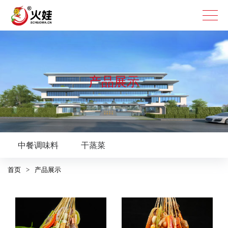
复合调味料
产品展示
烧烤烤肉系列
腌料
蘸料
中餐系列
中餐调味料
干蒸菜
火锅系列
首页
>
产品展示
美蛙鱼火锅
清汤火锅底料
麻辣火锅底料
特色餐饮系列
龙虾烤鱼
钵钵鸡
冒菜、麻辣烫