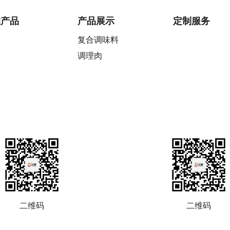
推产品
产品展示
定制服务
复合调味料
调理肉
二维码
二维码