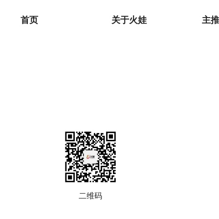
首页
关于火娃
主
二维码