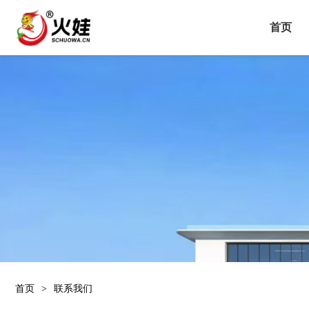
首页
首页
>
联系我们